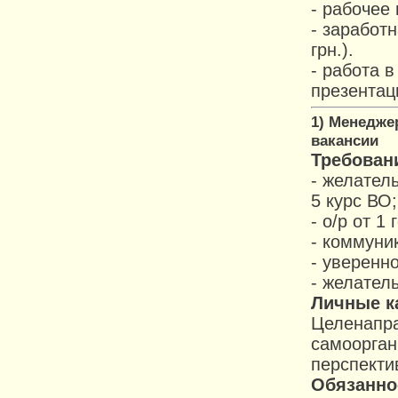
- рабочее
- заработ
грн.).
- работа 
презентац
1) Менедже
вакансии
Требован
- желатель
5 курс ВО;
- о/р от 1
- коммуни
- уверенно
- желател
Личные к
Целенапра
самоорган
перспекти
Обязанно