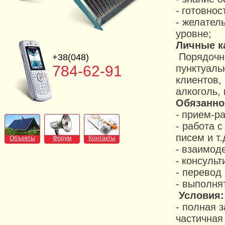
-
готовнос
- желател
уровне;
Личные к
Порядочно
+38(048)
784-62-91
пунктуаль
клиентов,
алкоголь, 
Обязанно
-
прием-ра
- работа 
писем и т.д
Объекты
Форум
Контакты
-
взаимоде
-
консульт
- перевод
- выполня
Условия:
- полная 
частичная 