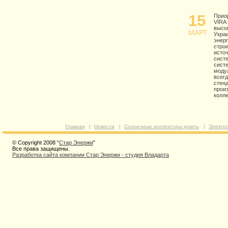
15
Прио
VIRA
высо
МАРТ
Украи
энер
строи
источ
сист
систе
моду
всег
стенд
прои
колл
Главная
|
Новости
|
Солнечные коллекторы купить
|
Электр
© Copyright 2008 “
Стар Энержи
”
Все права защищены.
Разработка сайта компании Стар Энержи - студия Владарта