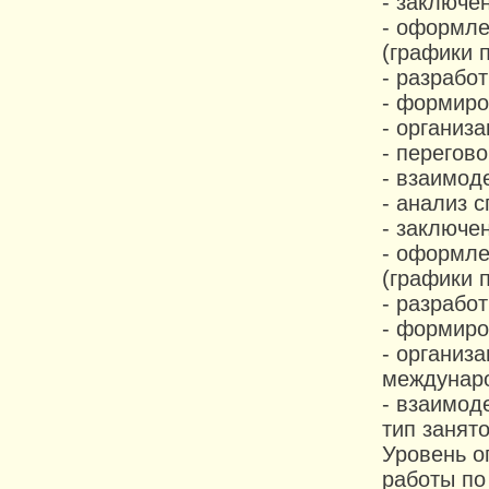
- заключе
- оформле
(графики 
- разрабо
- формиро
- организ
- перегов
- взаимод
- анализ 
- заключе
- оформле
(графики 
- разрабо
- формиро
- организ
междунаро
- взаимод
тип занят
Уровень о
работы по