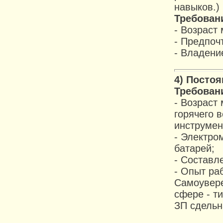
навыков.)
Требовани
- Возраст 
- Предпоч
- Владени
4) Постоя
Требовани
- Возраст
горячего 
инструмен
- Электро
батарей;
- Составл
- Опыт ра
Самоувере
сфере - ти
ЗП сдельна