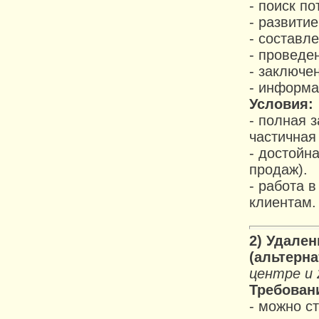
- поиск п
- развитие
- составл
- проведе
- заключе
- информа
Условия:
- полная 
частичная 
- достойна
продаж).
- работа 
клиентам.
2)
Удален
(альтерна
центре и 
Требован
- можно с