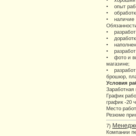
• хороший х
• опыт раб
• обработк
• наличие 
Обязанност
• разработк
• доработк
• наполнени
• разработк
• фото и ви
магазине;
• разработк
брошюр, пла
Условия ра
Заработная 
График рабо
график -20 ч
Место рабо
Резюме прис
Менедже
7)
Компании п