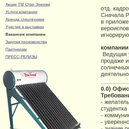
Акции ТМ Стар Энержи
отд. кадр
Услуги компании
Сначала Р
Аренда спецтехники
в приложе
Участие в выставках
вероиспов
игнорирую
Вакансии компании
Закупки производства
компании
Партнерам
Ведущая 
ПРЕСС-РЕЛИЗЫ
продаже и
солнечных
деятельно
0.0)
Офис
Требован
- желатель
студентка
- коммуни
- уверенно
- знание о