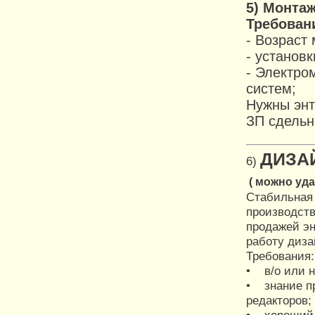
5) Монта
Требовани
- Возраст 
- установ
- Электро
систем;
Нужны энт
ЗП сдельна
ДИЗА
6)
( можно уд
Стабильная
производств
продажей эн
работу диза
Требования:
• в/о или н
• знание п
редакторов;