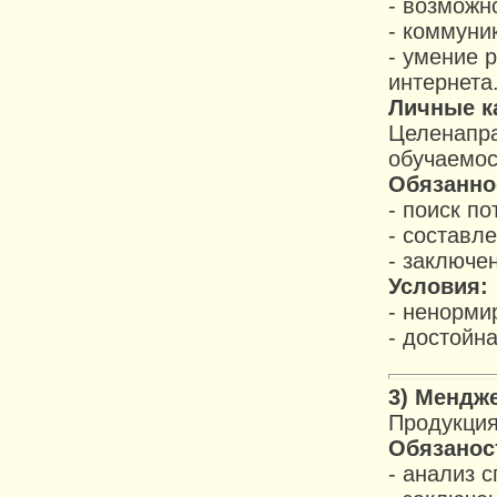
- возможно
- коммуни
- умение 
интернета
Личные к
Целенапра
обучаемос
Обязанно
- поиск п
- составл
- заключе
Условия:
- ненорми
- достойн
3) Мендже
Продукция
Обязанос
- анализ 