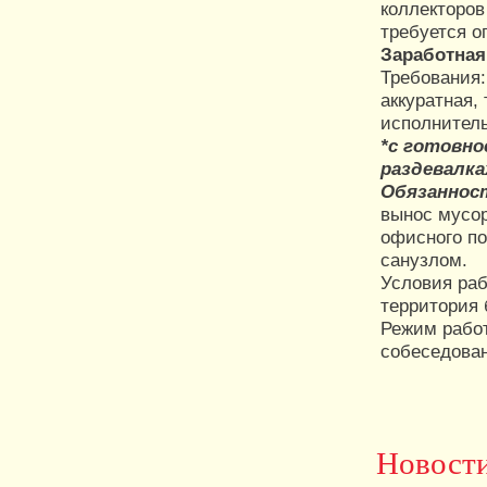
коллекторов
требуется о
Заработная
Требования:
аккуратная,
исполнитель
*с готовно
раздевалка
Обязаннос
вынос мусор
офисного по
санузлом.
Условия раб
территория
Режим работ
собеседова
Новост